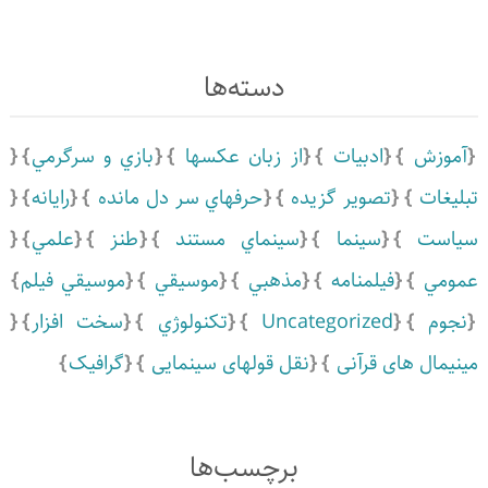
دسته‌ها
آموزش
ادبيات
از زبان عکسها
بازي و سرگرمي
تبلیغات
تصویر گزیده
حرفهاي سر دل مانده
رايانه
سياست
سينما
سينماي مستند
طنز
علمي
عمومي
فیلمنامه
مذهبي
موسيقي
موسيقي فيلم
نجوم
Uncategorized
تكنولوژي
سخت افزار
مینیمال های قرآنی
نقل قولهای سینمایی
گرافیک
برچسب‌ها