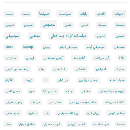
سينما
ادبيات
سياست
رايانه
القطور
سينما
سينما
عمومي
علمي
سینما،
سینما،
علمي
عمومي
عمومي
موسيقي
فيلمنامه كوتاه چند خطي
مذهبي
عمومي
عمومي
موسيقي فيلم
موسيقي
موسيقي فيلم
ورزش
laptop
stock
TED
آزار حیوانات
آنالیز صدا
آژانس شیشه ای
اربعین
استارتاپ
استوک
اعتراض
اغتشاش
افغانستان
برف
برهه حساس کنونی
تد
به وقت شام
بوسنی هرزگوین
بی کران
تربیت
تلگرام
حاتمی کیا
توریسم حیات وحش
جغرافیا
جنگ
حرم
حسن فتحی
دانشگاه بیرجند
دکتر سیدحسین نصر
دکتر نصر
دیالوگ
رامین صدیقی
رضا میرکریمی
روبان قرمز
روح اله حسینیان
زائر
سارایوو
سعید امامی
سقوط
سوءاستفاده
شمس تبریزی
شهاب حسینی
صادق کرمیار
صدا