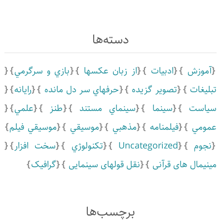
دسته‌ها
آموزش
ادبيات
از زبان عکسها
بازي و سرگرمي
تبلیغات
تصویر گزیده
حرفهاي سر دل مانده
رايانه
سياست
سينما
سينماي مستند
طنز
علمي
عمومي
فیلمنامه
مذهبي
موسيقي
موسيقي فيلم
نجوم
Uncategorized
تكنولوژي
سخت افزار
مینیمال های قرآنی
نقل قولهای سینمایی
گرافیک
برچسب‌ها