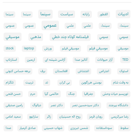
سينما
ادبيات
سياست
رايانه
القطور
سينما
سينما
عمومي
علمي
سینما،
سینما،
علمي
عمومي
عمومي
موسيقي
فيلمنامه كوتاه چند خطي
مذهبي
عمومي
عمومي
موسيقي فيلم
موسيقي
موسيقي فيلم
ورزش
laptop
stock
TED
آزار حیوانات
آنالیز صدا
آژانس شیشه ای
اربعین
استارتاپ
استوک
اعتراض
اغتشاش
افغانستان
برف
برهه حساس کنونی
تد
به وقت شام
بوسنی هرزگوین
بی کران
تربیت
تلگرام
حاتمی کیا
توریسم حیات وحش
جغرافیا
جنگ
حرم
حسن فتحی
دانشگاه بیرجند
دکتر سیدحسین نصر
دکتر نصر
دیالوگ
رامین صدیقی
رضا میرکریمی
روبان قرمز
روح اله حسینیان
زائر
سارایوو
سعید امامی
سقوط
سوءاستفاده
شمس تبریزی
شهاب حسینی
صادق کرمیار
صدا