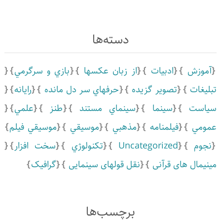
دسته‌ها
آموزش
ادبيات
از زبان عکسها
بازي و سرگرمي
تبلیغات
تصویر گزیده
حرفهاي سر دل مانده
رايانه
سياست
سينما
سينماي مستند
طنز
علمي
عمومي
فیلمنامه
مذهبي
موسيقي
موسيقي فيلم
نجوم
Uncategorized
تكنولوژي
سخت افزار
مینیمال های قرآنی
نقل قولهای سینمایی
گرافیک
برچسب‌ها