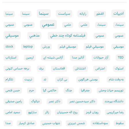
سينما
ادبيات
سياست
رايانه
القطور
سينما
سينما
عمومي
علمي
سینما،
سینما،
علمي
عمومي
عمومي
موسيقي
فيلمنامه كوتاه چند خطي
مذهبي
عمومي
عمومي
موسيقي فيلم
موسيقي
موسيقي فيلم
ورزش
laptop
stock
TED
آزار حیوانات
آنالیز صدا
آژانس شیشه ای
اربعین
استارتاپ
استوک
اعتراض
اغتشاش
افغانستان
برف
برهه حساس کنونی
تد
به وقت شام
بوسنی هرزگوین
بی کران
تربیت
تلگرام
حاتمی کیا
توریسم حیات وحش
جغرافیا
جنگ
حرم
حسن فتحی
دانشگاه بیرجند
دکتر سیدحسین نصر
دکتر نصر
دیالوگ
رامین صدیقی
رضا میرکریمی
روبان قرمز
روح اله حسینیان
زائر
سارایوو
سعید امامی
سقوط
سوءاستفاده
شمس تبریزی
شهاب حسینی
صادق کرمیار
صدا