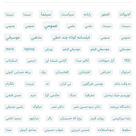
سينما
ادبيات
سياست
رايانه
القطور
سينما
سينما
عمومي
علمي
سینما،
سینما،
علمي
عمومي
عمومي
موسيقي
فيلمنامه كوتاه چند خطي
مذهبي
عمومي
عمومي
موسيقي فيلم
موسيقي
موسيقي فيلم
ورزش
laptop
stock
TED
آزار حیوانات
آنالیز صدا
آژانس شیشه ای
اربعین
استارتاپ
استوک
اعتراض
اغتشاش
افغانستان
برف
برهه حساس کنونی
تد
به وقت شام
بوسنی هرزگوین
بی کران
تربیت
تلگرام
حاتمی کیا
توریسم حیات وحش
جغرافیا
جنگ
حرم
حسن فتحی
دانشگاه بیرجند
دکتر سیدحسین نصر
دکتر نصر
دیالوگ
رامین صدیقی
رضا میرکریمی
روبان قرمز
روح اله حسینیان
زائر
سارایوو
سعید امامی
سقوط
سوءاستفاده
شمس تبریزی
شهاب حسینی
صادق کرمیار
صدا