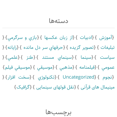
دسته‌ها
آموزش
ادبيات
از زبان عکسها
بازي و سرگرمي
تبلیغات
تصویر گزیده
حرفهاي سر دل مانده
رايانه
سياست
سينما
سينماي مستند
طنز
علمي
عمومي
فیلمنامه
مذهبي
موسيقي
موسيقي فيلم
نجوم
Uncategorized
تكنولوژي
سخت افزار
مینیمال های قرآنی
نقل قولهای سینمایی
گرافیک
برچسب‌ها