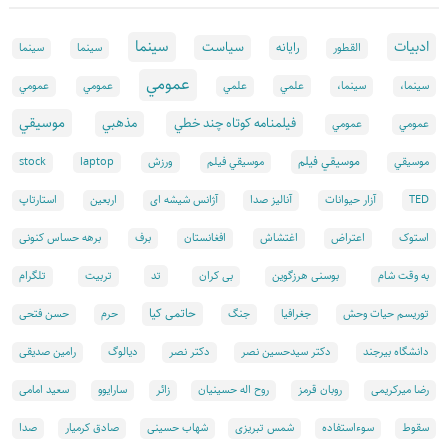
سينما
ادبيات
سياست
رايانه
القطور
سينما
سينما
عمومي
علمي
سینما،
سینما،
علمي
عمومي
عمومي
موسيقي
فيلمنامه كوتاه چند خطي
مذهبي
عمومي
عمومي
موسيقي فيلم
موسيقي
موسيقي فيلم
ورزش
laptop
stock
TED
آزار حیوانات
آنالیز صدا
آژانس شیشه ای
اربعین
استارتاپ
استوک
اعتراض
اغتشاش
افغانستان
برف
برهه حساس کنونی
تد
به وقت شام
بوسنی هرزگوین
بی کران
تربیت
تلگرام
حاتمی کیا
توریسم حیات وحش
جغرافیا
جنگ
حرم
حسن فتحی
دانشگاه بیرجند
دکتر سیدحسین نصر
دکتر نصر
دیالوگ
رامین صدیقی
رضا میرکریمی
روبان قرمز
روح اله حسینیان
زائر
سارایوو
سعید امامی
سقوط
سوءاستفاده
شمس تبریزی
شهاب حسینی
صادق کرمیار
صدا