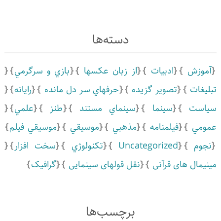
دسته‌ها
آموزش
ادبيات
از زبان عکسها
بازي و سرگرمي
تبلیغات
تصویر گزیده
حرفهاي سر دل مانده
رايانه
سياست
سينما
سينماي مستند
طنز
علمي
عمومي
فیلمنامه
مذهبي
موسيقي
موسيقي فيلم
نجوم
Uncategorized
تكنولوژي
سخت افزار
مینیمال های قرآنی
نقل قولهای سینمایی
گرافیک
برچسب‌ها