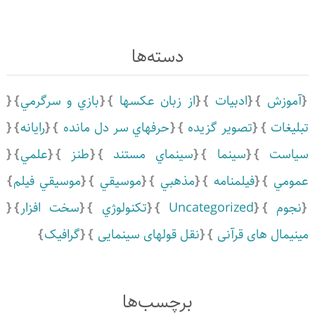
دسته‌ها
آموزش
ادبيات
از زبان عکسها
بازي و سرگرمي
تبلیغات
تصویر گزیده
حرفهاي سر دل مانده
رايانه
سياست
سينما
سينماي مستند
طنز
علمي
عمومي
فیلمنامه
مذهبي
موسيقي
موسيقي فيلم
نجوم
Uncategorized
تكنولوژي
سخت افزار
مینیمال های قرآنی
نقل قولهای سینمایی
گرافیک
برچسب‌ها