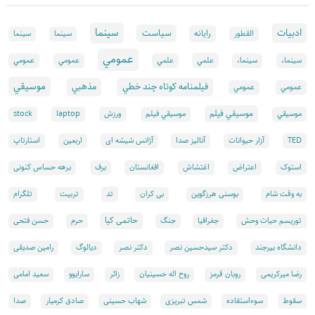
سينما
ادبيات
سياست
رايانه
القطور
سينما
سينما
عمومي
علمي
سینما،
سینما،
علمي
عمومي
عمومي
موسيقي
فيلمنامه كوتاه چند خطي
مذهبي
عمومي
عمومي
موسيقي فيلم
موسيقي
موسيقي فيلم
ورزش
laptop
stock
TED
آزار حیوانات
آنالیز صدا
آژانس شیشه ای
اربعین
استارتاپ
استوک
اعتراض
اغتشاش
افغانستان
برف
برهه حساس کنونی
تد
به وقت شام
بوسنی هرزگوین
بی کران
تربیت
تلگرام
حاتمی کیا
توریسم حیات وحش
جغرافیا
جنگ
حرم
حسن فتحی
دانشگاه بیرجند
دکتر سیدحسین نصر
دکتر نصر
دیالوگ
رامین صدیقی
رضا میرکریمی
روبان قرمز
روح اله حسینیان
زائر
سارایوو
سعید امامی
سقوط
سوءاستفاده
شمس تبریزی
شهاب حسینی
صادق کرمیار
صدا