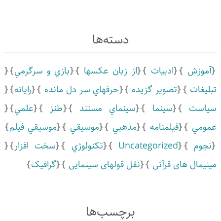
دسته‌ها
آموزش
ادبيات
از زبان عکسها
بازي و سرگرمي
تبلیغات
تصویر گزیده
حرفهاي سر دل مانده
رايانه
سياست
سينما
سينماي مستند
طنز
علمي
عمومي
فیلمنامه
مذهبي
موسيقي
موسيقي فيلم
نجوم
Uncategorized
تكنولوژي
سخت افزار
مینیمال های قرآنی
نقل قولهای سینمایی
گرافیک
برچسب‌ها