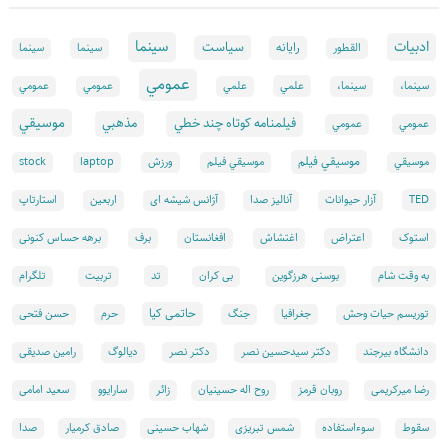
سينما
ادبيات
سياست
رايانه
القطور
سينما
سينما
عمومي
علمي
سینما،
سینما،
علمي
عمومي
عمومي
موسيقي
فيلمنامه كوتاه چند خطي
مذهبي
عمومي
عمومي
موسيقي فيلم
موسيقي
موسيقي فيلم
ورزش
laptop
stock
TED
آزار حیوانات
آنالیز صدا
آژانس شیشه ای
اربعین
استارتاپ
استوک
اعتراض
اغتشاش
افغانستان
برف
برهه حساس کنونی
تد
به وقت شام
بوسنی هرزگوین
بی کران
تربیت
تلگرام
حاتمی کیا
توریسم حیات وحش
جغرافیا
جنگ
حرم
حسن فتحی
دانشگاه بیرجند
دکتر سیدحسین نصر
دکتر نصر
دیالوگ
رامین صدیقی
رضا میرکریمی
روبان قرمز
روح اله حسینیان
زائر
سارایوو
سعید امامی
سقوط
سوءاستفاده
شمس تبریزی
شهاب حسینی
صادق کرمیار
صدا