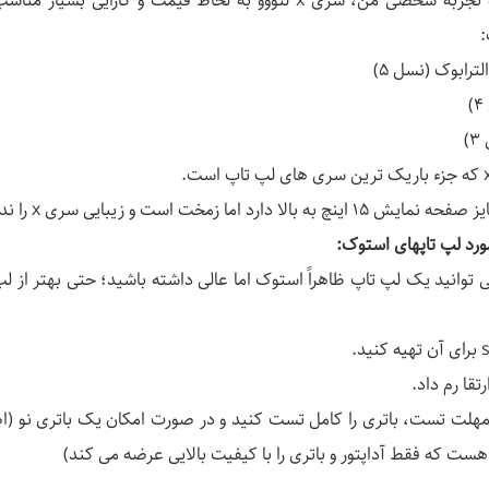
در حال حاضر و بنا به تجربه شخصی من، سری x لنووو به لحاظ قیمت و کار
ورد لپ تاپهای استوک:
کته زیر می توانید یک لپ تاپ ظاهراً استوک اما عالی داشته باشید؛ حتی بهتر از 
هست که فقط آداپتور و باتری را با کیفیت بالایی عرضه می کند)