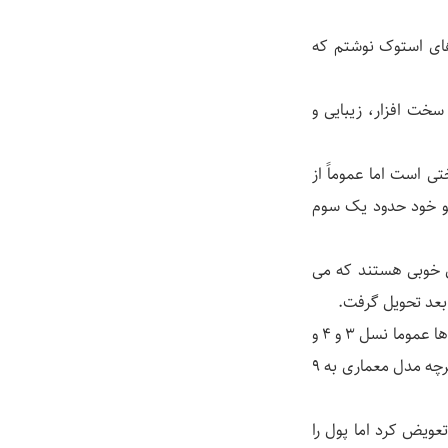
ای استوک نوشتم که
سخت افزار، زیبایی و
ی است اما عموماً از
 نو خود حدود یک سوم
ای خوبی هستند که می
4- نسل cpu نکته مهمی است. در حال حاضر در بازار تا نسل 9 اینتل موجود است اما در استوک‌ها عموما نسل 3 و 4 و
نهایتاً 5 یا 6 را می توان مشاهده کرد. نسل سی پی یو بیانگر نوع معماری تراشه است و طبیعتاً هرچه مدل معماری به 9
که در این 7 روز می توان کالا را تعویض کرد اما پول را