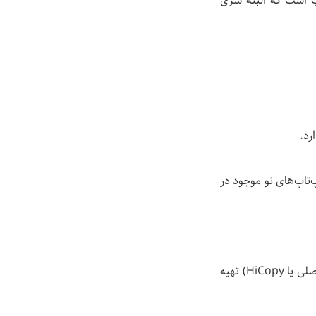
ایی بسیار مناسب است که البته سری
لپ‌تاپ‌های نو موجود در
3- در طول یک هفته مهلت تست، باتری را کامل تست کنید و در صورت امکان یک باتری نو (اصلی یا HiCopy) تهیه