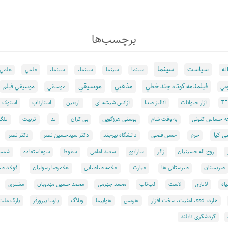
برچسب‌ها
سينما
سياست
نه
علمي
سينما
سينما
سینما،
سینما،
علمي
موسيقي
فيلمنامه كوتاه چند خطي
مذهبي
موسيقي فيلم
مي
موسيقي
T
آزار حیوانات
آنالیز صدا
آژانس شیشه ای
اربعین
استارتاپ
استوک
تد
ه حساس کنونی
به وقت شام
بوسنی هرزگوین
بی کران
تربیت
تلگر
ی کیا
حرم
حسن فتحی
دانشگاه بیرجند
دکتر سیدحسین نصر
دکتر نصر
روح اله حسینیان
زائر
سارایوو
سعید امامی
سقوط
سوءاستفاده
شمس 
صربستان
طبرستانی ها
عبارت
علامه طباطبایی
غلامرضا رسولیان
فولاد طب
اه
لاتاری
لاست
لپ‌تاپ
محمد جهرمی
محمد حسین مهدویان
مشتری
هارد، ssd، امنيت، سخت افزار
هرمس
هواپيما
وبلاگ
پارسا پیروزفر
پارک ملت
گردشگری تایلند