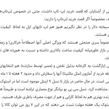
ی از آشنایان که قصد خرید لپ تاپ داشت، متنی در خصوص لپ‌تاپ‌ه
، مخصوصاً اگر قصد خرید لپ‌تاپ را دارید:
گسیخته دلار را در نظر نگیریم هنوز هم لپ تاپهای اپل به لحاظ کیفیت 
 هستند.
عموماً سری صنعتی هستند که ویژگی اصلی آنها اصطلاحاً خرکاری! و زمخت
ر بازار خاورمیانه کیفیت ساخت بالاتری داشته و نسبت به هم‌رده های
د.
یش (بازگشت به کارخانه بدلیل نقص و تعمیر توسط سازنده) هم انتخابه
 آمازون (مثل مالتینا) آنها را سفارش داد و حدود 2 هفته تا 1 ماه بعد تحویل گرفت.
دازنده بهتری هم به لحاظ کارایی و هم از جهت مصرف باطری طرف هستید.
5- اکثر فروشندگان استوک یک هفته مهلت تست می دهند 