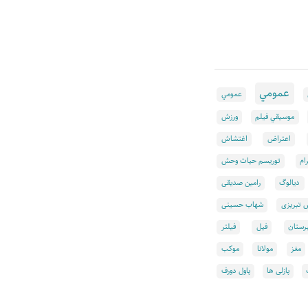
عمومي
عمومي
موسيقي فيلم
ورزش
اعتراض
اغتشاش
ام
توریسم حیات وحش
دیالوگ
رامین صدیقی
تبریزی
شهاب حسینی
رستان
فیل
فیلتر
مغز
مولانا
موکب
پازلی ها
پاول دورف