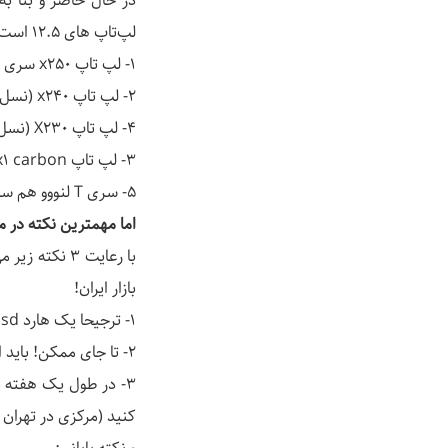
لپ‌تاپ های 12.5 است:
1- لپ تاپ x250 سری الترابوک (نسل 5)
2- لپ تاپ x240 (نسل 4)
4- لپ تاپ X230 (نسل 3)
3- لپ تاپ x1 carbon که جزء باریک ترین سری های لپ تاپ است.
5- سری T لنووو هم سایز صفحه نمایش 15 اینچ به بالا دارد اما زمخت است و زیبایی سری x را ندارد.
اما مهمترین نکته در م
با رعایت 3 ن
بازار ایران!
1- ترجیحا یک هارد ssd برای آن تهیه کنید.
2- تا جای ممکن! باید ارتقا رم داد.
کنید (مرکزی در تهران 