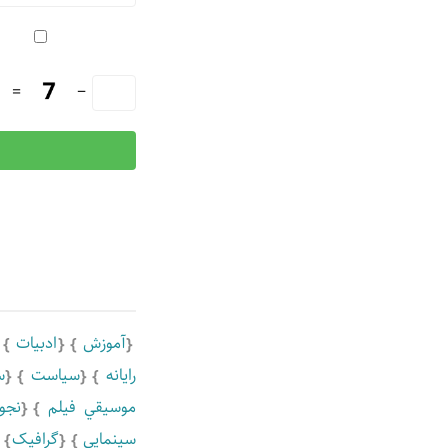
=
−
آموزش
ادبيات
رايانه
سياست
س
موسيقي فيلم
نجو
سینمایی
گرافیک