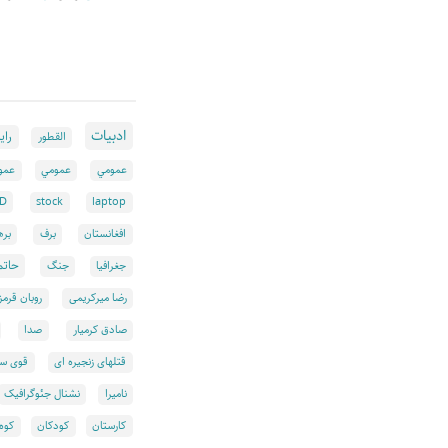
ادبيات
رايا
القطور
عمومي
عمومي
عمو
ED
stock
laptop
افغانستان
برف
بره
حاتم
جغرافیا
جنگ
رضا میرکریمی
روبان قرمز
صادق کرمیار
صدا
قتلهای زنجیره ای
قوی سی
نامیرا
نشنال جئوگرافیک
کارستان
کودکان
کوه