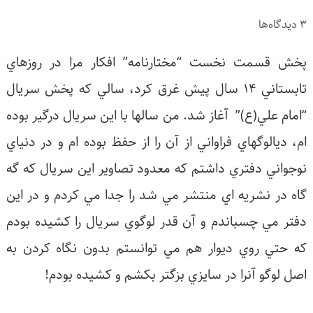
گاه‌ها
خش قسمت نخست “مختارنامه” افكار مرا در روزهاي
تابستاني 14 سال پيش غرق كرد، سالي كه پخش سريال
امام علي(ع)” آغاز شد. من سالها با اين سريال درگير بوده
م، ديالوگهاي فراواني از آن را از حفظ بوده ام و در دنياي
وجواني دفتري داشتم كه معدود تصاوير اين سريال كه گه
اه در نشريه اي منتشر مي شد را جدا مي كردم و در اين
فتر مي چسباندم و آن قدر لوگوي سريال را كشيده بودم
ه حتي روي ديوار هم مي توانستم بدون نگاه كردن به
صل لوگو آنرا در سايزي بزگتر بكشم و كشيده بودم!