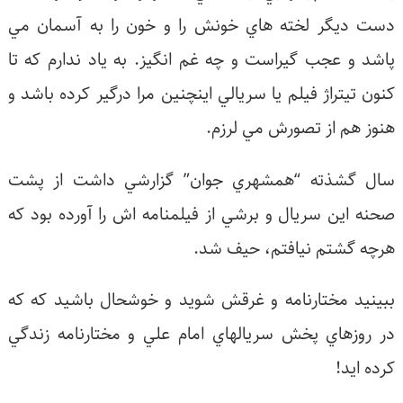
ست ديگر لخته هاي خونش را و خون را به آسمان مي
اشد و عجب گيراست و چه غم انگيز. به ياد ندارم كه تا
نون تيتراژ فيلم يا سريالي اينچنين مرا درگير كرده باشد و
نوز هم از تصورش مي لرزم.
ال گشذته “همشهري جوان” گزارشي داشت از پشت
حنه اين سريال و برشي از فيلمنامه اش را آورده بود كه
رچه گشتم نيافتم، حيف شد.
بينيد مختارنامه و غرقش شويد و خوشحال باشيد كه كه
ر روزهاي پخش سريالهاي امام علي و مختارنامه زندگي
رده ايد!