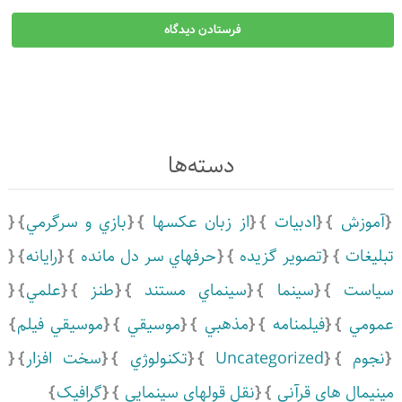
دسته‌ها
آموزش
ادبيات
از زبان عکسها
بازي و سرگرمي
بلیغات
تصویر گزیده
حرفهاي سر دل مانده
رايانه
ياست
سينما
سينماي مستند
طنز
علمي
مومي
فیلمنامه
مذهبي
موسيقي
موسيقي فيلم
نجوم
Uncategorized
تكنولوژي
سخت افزار
ینیمال های قرآنی
نقل قولهای سینمایی
گرافیک