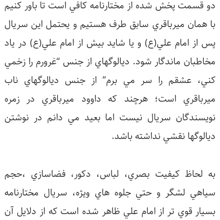
و قسمت پخش شده از مختارنامه كافي است تا باور كنيم
ا همان ميرباقري سابق طرف هستيم و يحتمل اين سريال
س از امام علي(ع) و يا شايد بيش از امام علي(ع) در ياد
خاطبان ماندگار شود. ديالوگهاي از جنس “غرورم را زخمي
ني، عشقم را سر مي برم” از جنس ديالوگهاي ناب
يرباقري است؛ هرچند كه داوود ميرباقري در زمره
ويسندگان سريال نيست اما بعيد مي دانم در نوشتن
يالوگها نقشي نداشته باشد.
ه لحاظ كيفيت بصري، لباس، دكور، فضاسازي ،حجم
ياهي لشگر و حتي جلوه هاي ويژه، سريال مختارنامه
سيار قوي تر از امام علي ظاهر شده است كه از دلايل آن