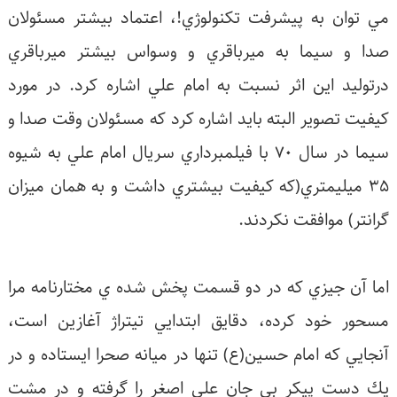
ي توان به پيشرفت تكنولوژي!، اعتماد بيشتر مسئولان
دا و سيما به ميرباقري و وسواس بيشتر ميرباقري
رتوليد اين اثر نسبت به امام علي اشاره كرد. در مورد
يفيت تصوير البته بايد اشاره كرد كه مسئولان وقت صدا و
سيما در سال 70 با فيلمبرداري سريال امام علي به شيوه
35 ميليمتري(كه كيفيت بيشتري داشت و به همان ميزان
رانتر) موافقت نكردند.
ما آن جيزي كه در دو قسمت پخش شده ي مختارنامه مرا
سحور خود كرده، دقايق ابتدايي تيتراژ آغازين است،
نجايي كه امام حسين(ع) تنها در ميانه صحرا ايستاده و در
ك دست پيكر بي جان علي اصغر را گرفته و در مشت