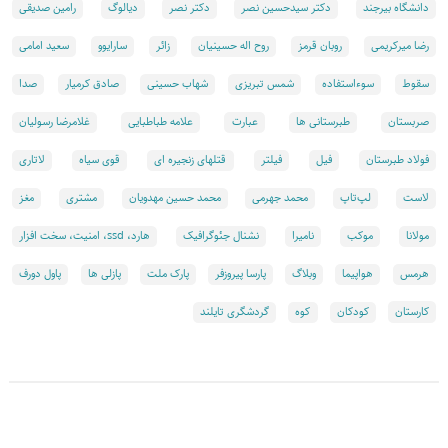
دانشگاه بیرجند
دکتر سیدحسین نصر
دکتر نصر
دیالوگ
رامین صدیقی
رضا میرکریمی
روبان قرمز
روح اله حسینیان
زائر
سارایوو
سعید امامی
سقوط
سوءاستفاده
شمس تبریزی
شهاب حسینی
صادق کرمیار
صدا
صربستان
طبرستانی ها
عبارت
علامه طباطبایی
غلامرضا رسولیان
فولاد طبرستان
فیل
فیلتر
قتلهای زنجیره ای
قوی سیاه
لاتاری
لاست
لپ‌تاپ
محمد جهرمی
محمد حسین مهدویان
مشتری
مغز
مولانا
موکب
نامیرا
نشنال جئوگرافیک
هارد، ssd، امنيت، سخت افزار
هرمس
هواپيما
وبلاگ
پارسا پیروزفر
پارک ملت
پازلی ها
پاول دورف
کارستان
کودکان
کوه
گردشگری تایلند