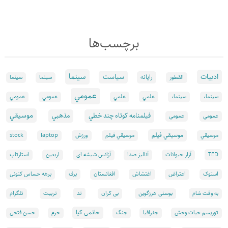
برچسب‌ها
سينما
ادبيات
سياست
رايانه
القطور
سينما
سينما
عمومي
علمي
سینما،
سینما،
علمي
عمومي
عمومي
موسيقي
فيلمنامه كوتاه چند خطي
مذهبي
عمومي
عمومي
موسيقي فيلم
موسيقي
موسيقي فيلم
ورزش
laptop
stock
TED
آزار حیوانات
آنالیز صدا
آژانس شیشه ای
اربعین
استارتاپ
استوک
اعتراض
اغتشاش
افغانستان
برف
برهه حساس کنونی
تد
به وقت شام
بوسنی هرزگوین
بی کران
تربیت
تلگرام
حاتمی کیا
توریسم حیات وحش
جغرافیا
جنگ
حرم
حسن فتحی