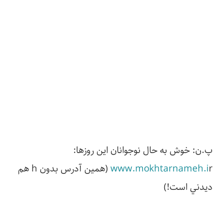
.ن: خوش به حال نوجوانان اين روزها:
www.mokhtarnameh.i
r (همين آدرس بدون h هم
يدني است!)