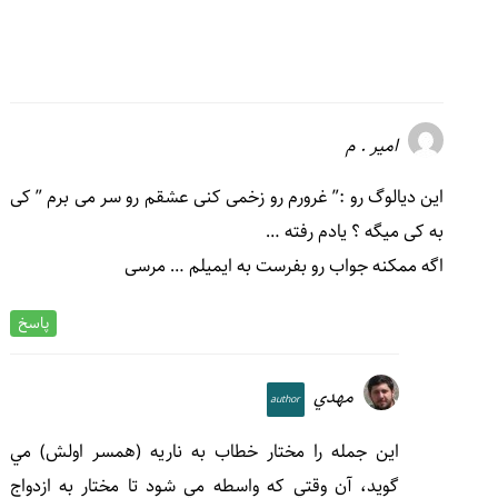
امیر . م
این دیالوگ رو :” غرورم رو زخمی کنی عشقم رو سر می برم ” کی
به کی میگه ؟ یادم رفته …
اگه ممکنه جواب رو بفرست به ایمیلم … مرسی
پاسخ
مهدي
اين جمله را مختار خطاب به ناريه (همسر اولش) مي
گويد، آن وقتي كه واسطه مي شود تا مختار به ازدواج