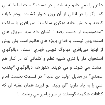
فترم را نمي دانم چه شد و در دست كيست اما خانه اي
ه لوگو را در اتاقي از آن روي ديوار كشيده بودم خراب
ردند و جايش خانه ديگري ساختند! ميرباقري با ساخت
معصوميت از دست رفته ” نشان داد مرد سريال هاي
ستوديويي نيست و خداي پروژه هاي عظيم است ولي پيش
ز اينها ميرباقري ديالوگ نويس قهاري است، ديالوگهاي
ستخوان دار با نثري شبيه نظم و كلماتي كه در كنار هم
شت مي شوند و مي كوبند. هنوز هم ديالوگهاي “جندب
ضدي” در مقابل “وليد بن عقبه” در قسمت نخست امام
لي را به ياد دارم؛ “اي وليد، تو فرزند همان عقبه اي كه
ثافات شكمبه گوسفند بر سر پيامبر مي ريخت…”