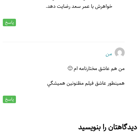
خواهرش با عمر سعد رضايت دهد.
پاسخ
من
من هم عاشق مختارنامه ام 🙂
همينطور عاشق فيلم مظنونين هميشگي
پاسخ
یدگاهتان را بنویسید