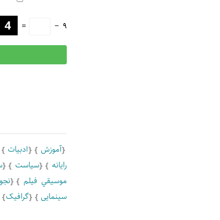
=
−
9
آموزش
ادبيات
رايانه
سياست
س
موسيقي فيلم
نجو
سینمایی
گرافیک