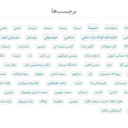
برچسب‌ها
سينما
سياست
نه
علمي
سينما
سينما
سینما،
سینما،
علمي
موسيقي
فيلمنامه كوتاه چند خطي
مذهبي
موسيقي فيلم
مي
موسيقي
T
آزار حیوانات
آنالیز صدا
آژانس شیشه ای
اربعین
استارتاپ
استوک
تد
ه حساس کنونی
به وقت شام
بوسنی هرزگوین
بی کران
تربیت
تلگر
ی کیا
حرم
حسن فتحی
دانشگاه بیرجند
دکتر سیدحسین نصر
دکتر نصر
روح اله حسینیان
زائر
سارایوو
سعید امامی
سقوط
سوءاستفاده
شمس 
صربستان
طبرستانی ها
عبارت
علامه طباطبایی
غلامرضا رسولیان
فولاد طب
اه
لاتاری
لاست
لپ‌تاپ
محمد جهرمی
محمد حسین مهدویان
مشتری
هارد، ssd، امنيت، سخت افزار
هرمس
هواپيما
وبلاگ
پارسا پیروزفر
پارک ملت
گردشگری تایلند