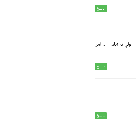
پاسخ
 ولي نه زياد! ….. امن
پاسخ
پاسخ