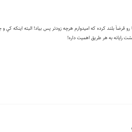
و قرضاَ بلند كرده كه اميدوارم هرچه زودتر پس بياد! البته اينكه كي و چرا
ت رايانه به هر طريق اهميت داره!