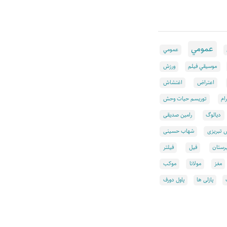
عمومي
عمومي
موسيقي فيلم
ورزش
اعتراض
اغتشاش
ام
توریسم حیات وحش
دیالوگ
رامین صدیقی
تبریزی
شهاب حسینی
رستان
فیل
فیلتر
مغز
مولانا
موکب
پازلی ها
پاول دورف