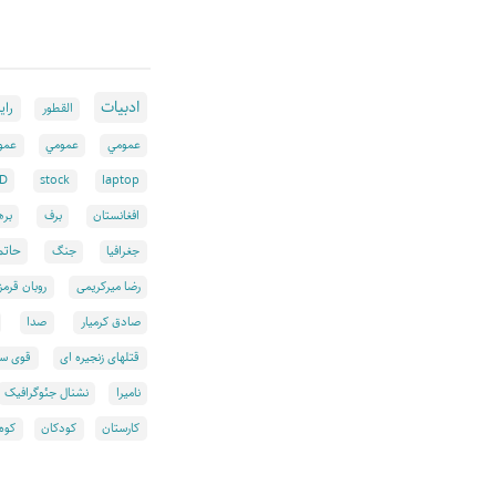
ادبيات
رايا
القطور
عمومي
عمومي
عمو
ED
stock
laptop
افغانستان
برف
بره
حاتم
جغرافیا
جنگ
رضا میرکریمی
روبان قرمز
صادق کرمیار
صدا
قتلهای زنجیره ای
قوی سی
نامیرا
نشنال جئوگرافیک
کارستان
کودکان
کوه