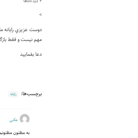
4 دیدگاه‌ها
>
دوست عزيزي رايانه ما ر
مهم نيست و فقط بازگش
دعا بفماييد
برچسب‌ها:
رايانه
مانی
به مظنون مظنونم