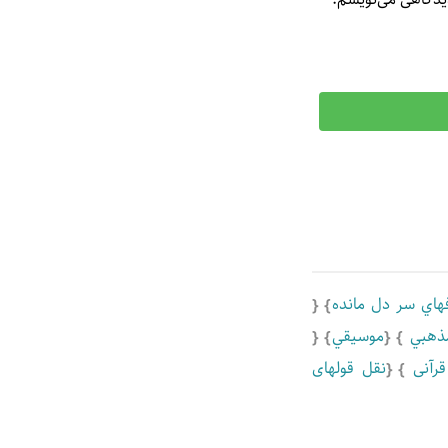
هاي سر دل مانده
ذهبي
موسيقي
رآنی
نقل قولهای