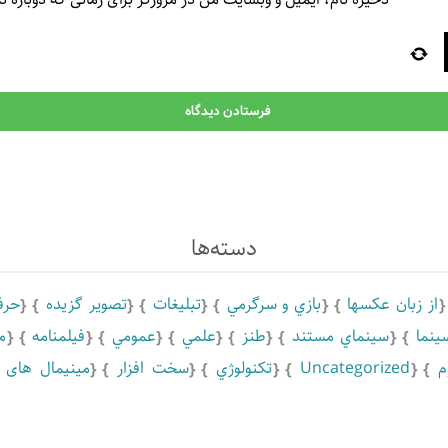
دسته‌ها
از زبان عکسها
بازي و سرگرمي
تبلیغات
تصویر گزیده
حرف
ينما
سينماي مستند
طنز
علمي
عمومي
فیلمنامه
م
م
Uncategorized
تكنولوژي
سخت افزار
مینیمال های ق