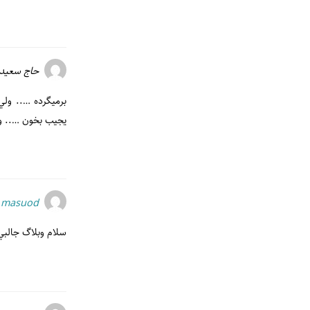
حاج سعيد
برميگرده ….. ول
يجيب بخون ….. و
masuod
سلام وبلاگ جالبي