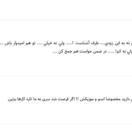
ي نه به اين زودي…. طرف آشناست !….. ولي نه خيلي …. تو هم اميدوار باش ……
لي نه كم! ….. در ضمن حواست هم جمع كن ….
 داريد مخصوصا اسم و موزیکش !! اگر فرصت شد سری به ما تازه کارها بزنین