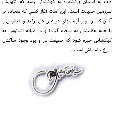
طف به آسمان پركشد و به كهكشاني رسد كه انتهايش
سرزمين حقيقت است. اين است آغاز كسي كه سجاده بر
آتش گسترد و از آرامشهاي دروغين دل بركند و اقيانوس را
با همه عظمتش به سخره گيرد! و در ميانه اقيانوس به
كهكشاني خيره شود كه حقيقت تار و پود وجود ساكنان
سرخ جامه اش است…