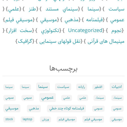
سياست
سينما
سينماي مستند
طنز
علمي
عمومي
فیلمنامه
مذهبي
موسيقي
موسيقي فيلم
نجوم
Uncategorized
تكنولوژي
سخت افزار
مینیمال های قرآنی
نقل قولهای سینمایی
گرافیک
برچسب‌ها
سينما
ادبيات
سياست
رايانه
القطور
سينما
سينما
عمومي
علمي
سینما،
سینما،
علمي
عمومي
عمومي
موسيقي
فيلمنامه كوتاه چند خطي
مذهبي
عمومي
عمومي
موسيقي فيلم
موسيقي
موسيقي فيلم
ورزش
laptop
stock