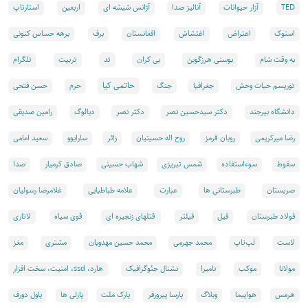
TED
آزار حیوانات
آنالیز صدا
آژانس شیشه ای
اربعین
استارتاپ
استوک
اعتراض
اغتشاش
افغانستان
برف
برهه حساس کنونی
تد
به وقت شام
بوسنی هرزگوین
بی کران
تربیت
تلگرام
حاتمی کیا
توریسم حیات وحش
جغرافیا
جنگ
حرم
حسن فتحی
دانشگاه بیرجند
دکتر سیدحسین نصر
دکتر نصر
دیالوگ
رامین صدیقی
رضا میرکریمی
روبان قرمز
روح اله حسینیان
زائر
سارایوو
سعید امامی
سقوط
سوءاستفاده
شمس تبریزی
شهاب حسینی
صادق کرمیار
صدا
صربستان
طبرستانی ها
عبارت
علامه طباطبایی
غلامرضا رسولیان
فولاد طبرستان
فیل
فیلتر
قتلهای زنجیره ای
قوی سیاه
لاتاری
لاست
لپ‌تاپ
محمد جهرمی
محمد حسین مهدویان
مشتری
مغز
مولانا
موکب
نامیرا
نشنال جئوگرافیک
هارد، ssd، امنيت، سخت افزار
هرمس
هواپيما
وبلاگ
پارسا پیروزفر
پارک ملت
پازلی ها
پاول دورف