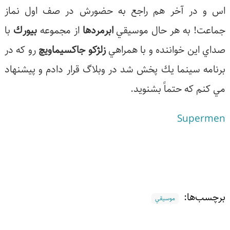
اس و در آخر هم راجع به حضورش در صف اول نماز
جماعت! به هر حال موسيقي
ابرمردها
از مجموعه
بيورك
با
صداي اين خواننده و با همراهي
زلژكو جاكسيماويچ
رو كه در
برنامه سينما يك پخش شد در وبلاگ قرار دادم و پيشنهاد
مي كنم كه حتماً بشنويد.
Supermen
برچسب‌ها:
موسيقي