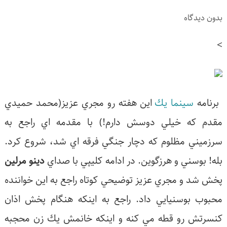
بدون دیدگاه
>
برنامه
سينما يك
اين هفته رو مجري عزيز(محمد حميدي
مقدم كه خيلي دوسش دارم!) با مقدمه اي راجع به
سرزميني مظلوم كه دچار جنگي فرقه اي شد، شروع كرد.
بله! بوسني و هرزگوين. در ادامه كليپي با صداي
دينو مرلين
پخش شد و مجري عزيز توضيحي كوتاه راجع به اين خواننده
محبوب بوسنيايي داد. راجع به اينكه هنگام پخش اذان
كنسرتش رو قطه مي كنه و اينكه خانمش يك زن محجبه