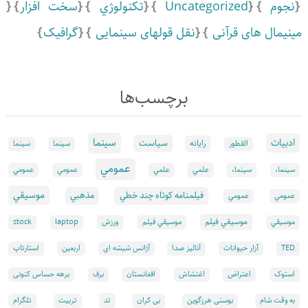
نجوم
Uncategorized
تكنولوژي
سخت افزار
مینیمال های قرآنی
نقل قولهای سینمایی
گرافیک
برچسب‌ها
سينما
ادبيات
سياست
رايانه
القطور
سينما
سينما
عمومي
علمي
سینما،
سینما،
علمي
عمومي
عمومي
موسيقي
فيلمنامه كوتاه چند خطي
مذهبي
عمومي
عمومي
موسيقي فيلم
موسيقي
موسيقي فيلم
ورزش
laptop
stock
TED
آزار حیوانات
آنالیز صدا
آژانس شیشه ای
اربعین
استارتاپ
استوک
اعتراض
اغتشاش
افغانستان
برف
برهه حساس کنونی
تد
به وقت شام
بوسنی هرزگوین
بی کران
تربیت
تلگرام