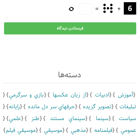
=
+
دسته‌ها
آموزش
ادبيات
از زبان عکسها
بازي و سرگرمي
تبلیغات
تصویر گزیده
حرفهاي سر دل مانده
رايانه
سياست
سينما
سينماي مستند
طنز
علمي
عمومي
فیلمنامه
مذهبي
موسيقي
موسيقي فيلم