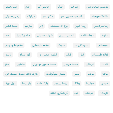
حاتمی کیا
توریسم حیات وحش
جغرافیا
جنگ
حرم
حسن فتحی
دانشگاه بیرجند
دکتر سیدحسین نصر
دکتر نصر
دیالوگ
رامین صدیقی
رضا میرکریمی
روبان قرمز
روح اله حسینیان
زائر
سارایوو
سعید امامی
سقوط
سوءاستفاده
شمس تبریزی
شهاب حسینی
صادق کرمیار
صدا
صربستان
طبرستانی ها
عبارت
علامه طباطبایی
غلامرضا رسولیان
فولاد طبرستان
فیل
فیلتر
قتلهای زنجیره ای
قوی سیاه
لاتاری
لاست
لپ‌تاپ
محمد جهرمی
محمد حسین مهدویان
مشتری
مغز
مولانا
موکب
نامیرا
نشنال جئوگرافیک
هارد، ssd، امنيت، سخت افزار
هرمس
هواپيما
وبلاگ
پارسا پیروزفر
پارک ملت
پازلی ها
پاول دورف
کارستان
کودکان
کوه
گردشگری تایلند